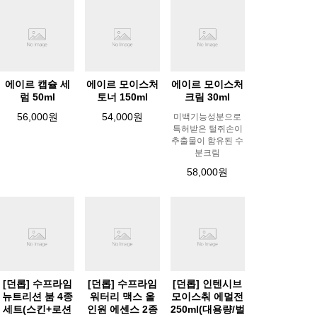
에이르 캡슐 세
에이르 모이스처
에이르 모이스처
럼 50ml
토너 150ml
크림 30ml
56,000원
54,000원
미백기능성분으로
특허받은 털쥐손이
추출물이 함유된 수
분크림
58,000원
[던롭] 수프라임
[던롭] 수프라임
[던롭] 인텐시브
뉴트리션 붐 4종
워터리 맥스 올
모이스춰 에멀전
세트(스킨+로션
인원 에센스 2종
250ml(대용량/벌