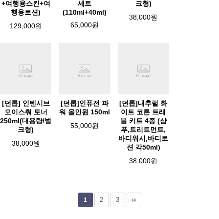
+여행용스킨+여
세트
크형)
행용로션)
(110ml+40ml)
38,000원
65,000원
129,000원
[던롭] 인텐시브
[던롭]인퓨전 파
[던롭]내추럴 화
모이스춰 토너
워 올인원 150ml
이트 코튼 트래
250ml(대용량/벌
블 키트 4종 (샴
55,000원
크형)
푸,트리트먼트,
바디워시,바디로
38,000원
션 각50ml)
38,000원
2
3
1