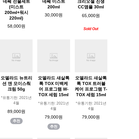
네쎄 선물세트
네쎄 미스트
크리오셀 진생
(미스트
200ml
CC앰플 30ml
200ml+워시
30,000원
65,000원
220ml)
58,000원
Sold Out
오델라드 뉴트리
오델라드 새살톡
오델라드 새살톡
션 앤 모이스춰
톡 TOX 미백케
톡 TOX 트러블
크림 50g
어 프로그램 W-
케어 프로그램 T-
TOX 세럼 15ml
TOX 세럼 15ml
*유통기한: 2021년
4월
*유통기한: 2021년
*유통기한: 2021년
4월
4월
89,000원
79,000원
79,000원
추천
추천