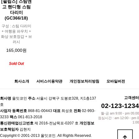
[필립스] 스팀앤
고 핸디형 스팀
다리미
(GC366/18)
구성 : 스팀 다리미
+ 여행용 파우치 +
화상 보호장갑 + 브
러시
165,000원
Sold Out
회사소개
서비스이용약관
개인정보처리방침
모바일버전
고객센터
회사명
올잇코인
주소
서울시 강북구 도봉로328, 지1층137
02-123-1234
호
사업자 등록번호
868-81-00443
대표
최성호
전화
02-993-
월-금 am 9:00 - pm 05:00
3233
팩스
061-813-2018
점심시간 : am 12:00 - pm 0
1:00
통신판매업신고번호
제 2016-전남목포-0207 호
개인정보
보호책임자
김현지
Copyright © 2001-2013 올잇코인. All Rights Reserved.